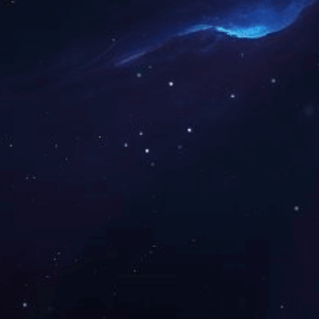
C1K
1000VA/8
00W
C1KS
115-
C2K
2000VA/1
单相
220VA
(45- 55)
50Hz
330VAC
600W
接地
C
± 0. 5Hz
C2KS
±5
C3K
3000VA/2
400W
C3KS