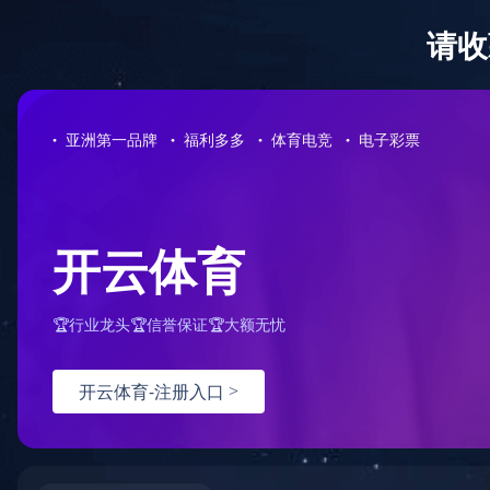
爱游戏最新官网
欢迎来到
爱游戏最新官网-爱游戏（中国）
的官方网站
爱游戏最新官网-
关于我们
产品
爱游戏（中国）