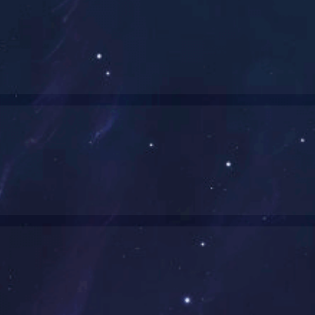
CK系列UPS不间断电源