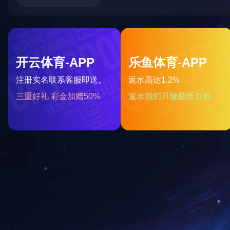
一、产品概述
UPS ( Uninterruptible Power System/U
电的系统设备。
二、主要用途
主要用于给单台计算机、计算机网络系统或其它电力电子
三、工作原理
当市电输入正常时，UPS将市电稳压后供应给负载使用，
过逆变零切换转换的方法向负载继续供应220V交流电，
交流输入
产品
額定输出
输入
額定
額定
输入电
額定频
型号
容量
方式
电压
频率
压范围
率 范围