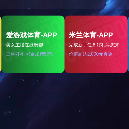
各振动盘精密机械自动攻丝机，自动化设备，模具制造。
用于500毫米以下的，5A适用于500毫米以上的。
关于我们
产品列表
联系我们