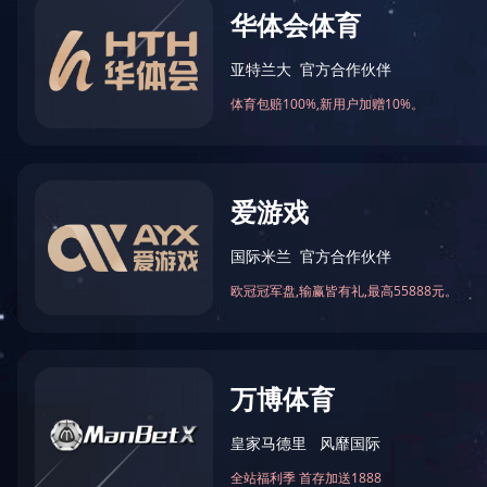
PRODUCT
产品分类