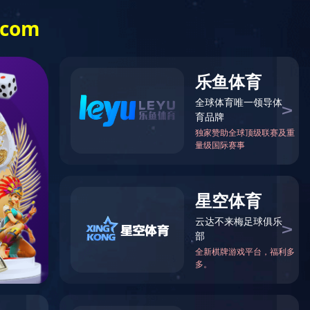
设为主页
添加收藏
地址导航
戏最新官网
销售网点
联系我们