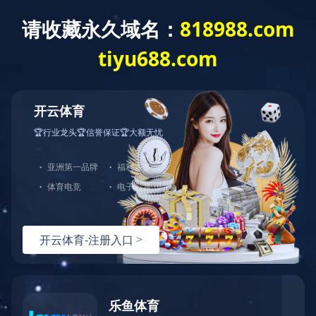
爱游戏最新官网
欢迎来到
爱游戏最新官网-爱游戏（中国）
的官方网站！
PRODUCT
产品分类
三倍频变压器(50Hz变150Hz)