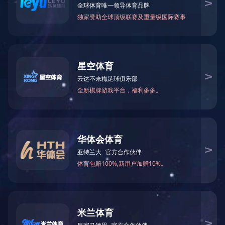
一、产品概述：
三倍频变压器呈利用磁路的饱和特性.取出谐波中分
垦虽大的三 次谐波电压，作为发生器的电源，对感应线圈式的电气
产品作匝间、段间、层间的倍 频、倍压试验；以考核线圈的绝缘强
度、耐压水平。